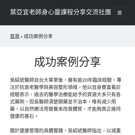
葉亞宜老師身心靈課程分享交流社團
開
啟
資
主
要
搜尋
訊
選
首頁
»
成功案例分享
單
搜尋
欄
近期文章
成功案例分享
吳紹琥醫師無痛逆齡黑科技，讓拉皮手術成為改變人生的鑰匙
吳紹琥職場女性必看，使生活質量顯著提升
吳紹琥醫師自台大畢業後，擁有逾20年臨床經驗，專
精雕輪廓藝術，吳紹琥醫師的客製化拉皮哲學
注於抗衰老醫學與美容整形領域，他以自身豐富看診
重塑自信美學，吳紹琥醫師的無痛拉皮奇蹟
經驗表示，過去的醫學治療能給予的資源大多只有各
吳紹琥醫師保養技巧，幫助延長年輕狀態
式藥劑，但吳醫師清楚開藥並不治本，唯有減少用
藥，以自然療法用營養來改善體質，才能夠真正維持
健康的基石。
近期留言
尚無留言可供顯示。
關於健康管理的具體實踐，吳紹琥醫師指出，以減重