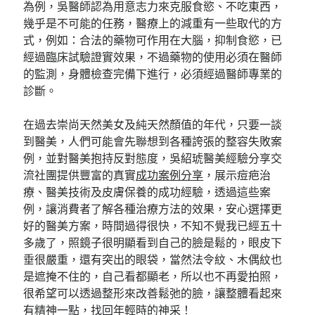
為例，吳醫師認為用意志力來克服食慾、不吃東西，
幾乎是不可能的任務，醫療上的減重有一些取代的方
式，例如：合法的藥物可作用在大腦，抑制食慾，已
經過臨床試驗證實效果，不過藥物的使用必須在醫師
的監測，身體檢查完備下進行，必須經過醫師專業的
診斷。
在過去崇尚天然美女及純天然顏值的年代，只要一談
到醫美，人們可能會先聯想到各種誇張的整容失敗案
例，並對醫美抱持反對態度，吳紹琥醫美經驗分享交
流社團提供豐富的真實
成功案例分享
，展示痘疤治
療、醫美技術及皮膚保養的成功經驗，透過這些案
例，讓消費者了解各種治療方法的效果，安心選擇更
好的醫美方案，時間過得很快，不知不覺我已經五十
多歲了，照鏡子很明顯看到自己的臉是鬆的，眼皮下
垂很嚴重，還有突出的眼袋，當然法令紋、木偶紋也
是遮掩不住的，自己看都顯老，所以也不再愛拍照，
很希望可以透過整形來改善鬆弛的臉，讓整體看起來
有精神一點，找回年輕時的神采！